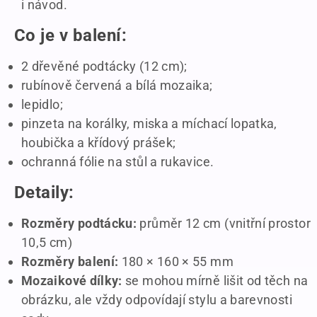
i návod.
Co je v balení:
2 dřevěné podtácky (12 cm);
rubínově červená a bílá mozaika;
lepidlo;
pinzeta na korálky, miska a míchací lopatka,
houbička a křídový prášek;
ochranná fólie na stůl a rukavice.
Detaily:
Rozměry podtácku:
průměr 12 cm (vnitřní prostor
10,5 cm)
Rozměry balení:
180 × 160 × 55 mm
Mozaikové dílky:
se mohou mírně lišit od těch na
obrázku, ale vždy odpovídají stylu a barevnosti