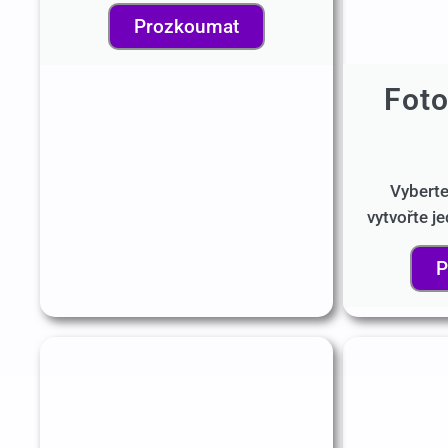
Prozkoumat
Fot
Vyberte
vytvořte j
P