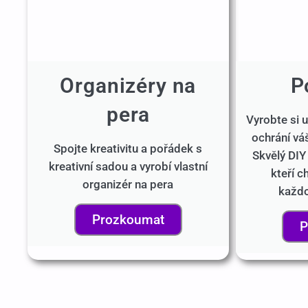
Organizéry na
P
pera
Vyrobte si u
ochrání váš
Spojte kreativitu a pořádek s
Skvělý DIY
kreativní sadou a vyrobí vlastní
kteří c
organizér na pera
každ
Prozkoumat
P